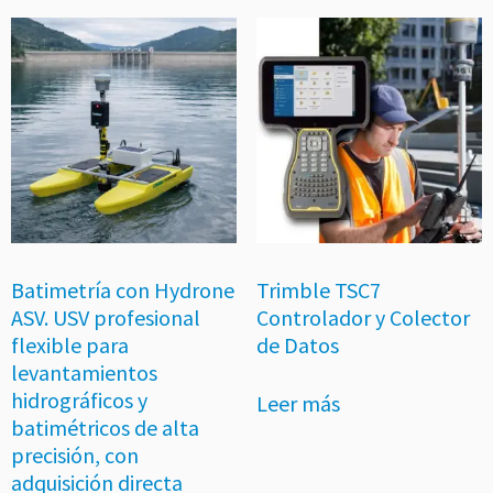
Batimetría con Hydrone
Trimble TSC7
ASV. USV profesional
Controlador y Colector
flexible para
de Datos
levantamientos
hidrográficos y
Leer más
batimétricos de alta
precisión, con
adquisición directa