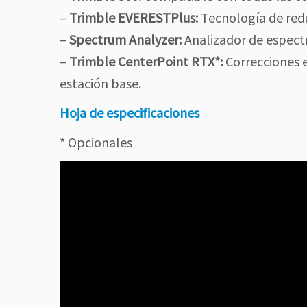
–
Trimble EVERESTPlus:
Tecnología de redu
–
Spectrum Analyzer:
Analizador de espectr
–
Trimble CenterPoint RTX*:
Correcciones e
estación base.
Hoja de especificaciones
* Opcionales