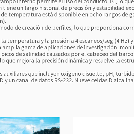
campo interno permite el uso del conducto TC, lo que 
 tiene un largo historial de precisión y estabilidad ex
 de temperatura está disponible en ocho rangos de g
m).
o de creación de perfiles, lo que proporciona corre
 la temperatura y la presión a 4 escaneos/seg (4 Hz) y
na amplia gama de aplicaciones de investigación, monit
icos de salinidad causados ​​por el cabeceo del barco
, lo que mejora la precisión dinámica y resuelve la es
auxiliares que incluyen oxígeno disuelto, pH, turbidez
A/D y un canal de datos RS-232. Nueve celdas D alcali