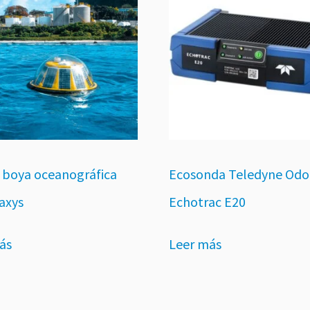
s boya oceanográfica
Ecosonda Teledyne Od
axys
Echotrac E20
ás
Leer más