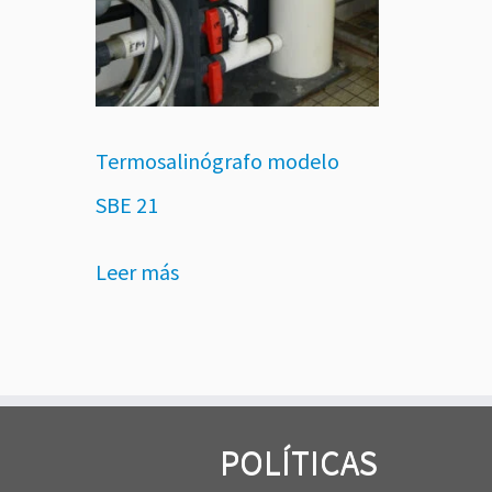
Termosalinógrafo modelo
SBE 21
Leer más
POLÍTICAS